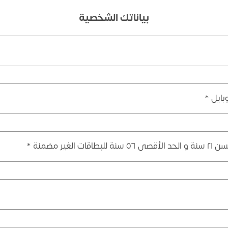
بياناتك الشخصية
بايل *
لغير مضمنة *