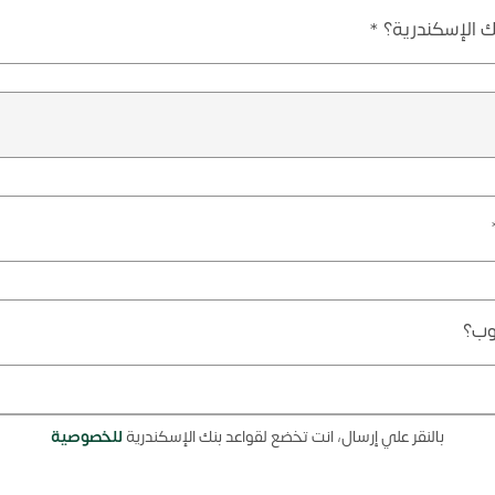
 الإسكندرية؟ *
وب؟
بالنقر علي إرسال، انت تخضع لقواعد بنك الإسكندرية
للخصوصية