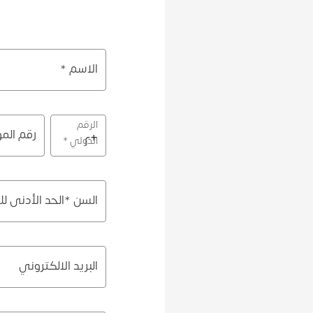
الاسم *
الرقم
رقم المو
+
الدولي *
السن *الحد الأدنى للسن ٢١ سنة و الحد الأقصى ٥٦ سنة للبطاقات ا
البريد الالكتروني