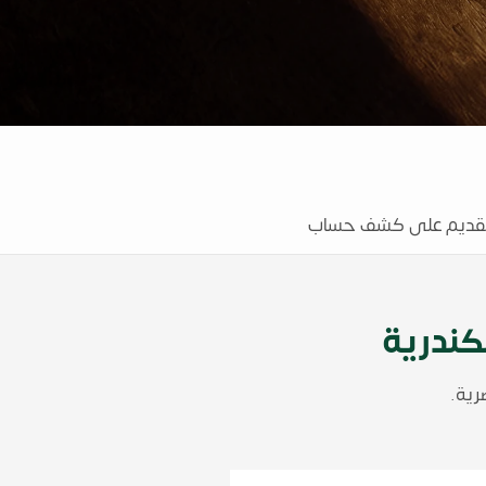
تقديم على كشف حساب
كندرية
رية.