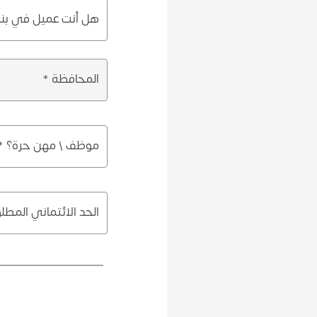
هل أنت عميل في بنك
المحافظة *
موظف \ مهن حرة؟ *
الحد الائتماني المطل