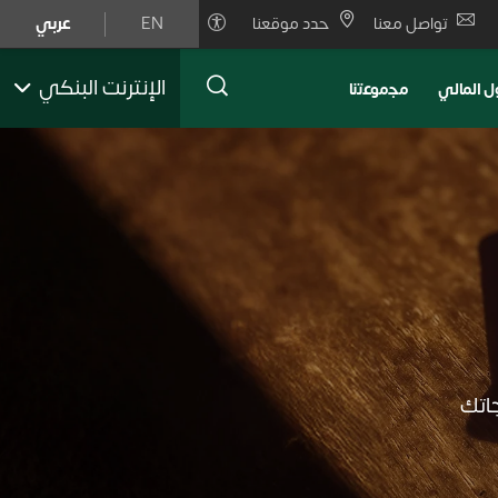
تواصل معنا
حدد موقعنا
EN
عربي
الإنترنت البنكي
ل المالي
ﻣﺟﻣوﻋﺗﻧﺎ
اتك