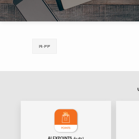
١٩٠٣٣
تطبيق ALEXPOINTS