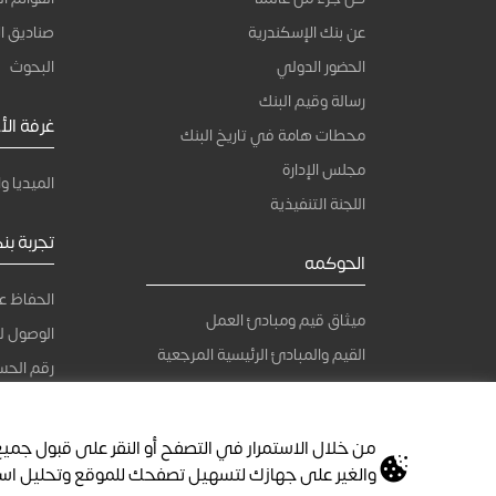
عن بنك الإسكندرية
صناديق ال
الحضور الدولي
البحوث
رسالة وقيم البنك
غرفة الأخ
محطات هامة في تاريخ البنك
مجلس الإدارة
الميديا وا
اللجنة التنفيذية
تجربة بن
الحوكمه
الحفاظ ع
ميثاق قيم ومبادئ العمل
الوصول ل
القيم والمبادئ الرئيسية المرجعية
رقم الحسا
ميثاق سلوكيات العمل الداخلي
سياسة مبادئ حقوق الانسان
من خلال الاستمرار في التصفح أو النقر على قبول جميع 
والغير على جهازك لتسهيل تصفحك للموقع وتحليل است