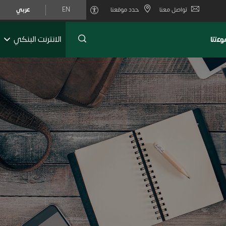
تواصل معنا
حدد موقعنا
EN
عربي
الانترنت البنكي
ﻋﺗﻧﺎ