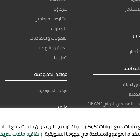
استثمار
شركاؤنا
مشاركة الموظفين
الاصدارات
بار
العضويات والاتفاقيات
الجوائز والشهادات
لأخبار
اتصل بنا
كية آمنة
قواعد الخصوصية
لى امانك
قواعد الخصوصية
لجميع
ب المصرفي الدولي "IBAN"
عالمنا
كن جزء من عالمنا
ملفات جمع البيانات "كوكيز"، فإنك توافق على تخزين ملفات جمع البيانا
خدام الموقع والمساعدة في جهودنا التسويقية.
(اتفاقية ملفات تعريف 