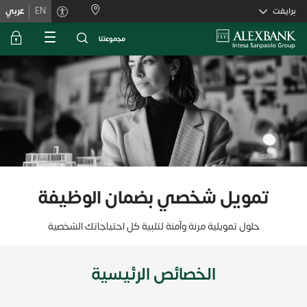
Skiplink
برايفت
EN
عربي
ﻣﺟﻣوﻋﺗﻧﺎ
تمويل شخصي بضمان الوظيفة
حلول تمويلية مرنة وآمنة لتلبية كل احتياجاتك الشخصية
الخصائص الرئيسية