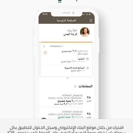
IBAN من
اشترك من خلال موقع البنك الإلكتروني وسجل الدخول للتطبيق بكل
رب
سهولة باستخدام بصمة الإصبع أو التعرف على الوجه* (لمستخدمي iOS