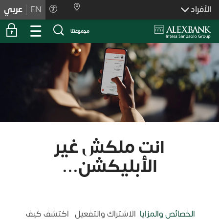
Skiplink
الأفراد
EN
عربي
ﻣﺟﻣوﻋﺗﻧﺎ
انت ملكش غير
الأبليكشن...
الخصائص والمزايا
الاشتراك والتفعيل
اكتشف كيف