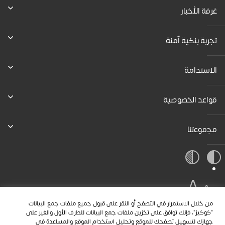
غرفة الأخبار
تجربة بنكية آمنة
الاستدامة
قواعد الخصوصية
ﻣﺟﻣوﻋﺗﻧﺎ
A
A
A
من خلال الاستمرار في التصفح أو النقر على قبول جميع ملفات جمع البيانات
"كوكيز"، فإنك توافق على تخزين ملفات جمع البيانات للطرف الأول والغير على
جهازك لتسهيل تصفحك للموقع وتحليل استخدام الموقع والمساعدة في