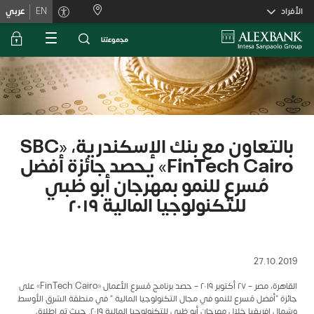
Skiplink
الأفراد
EN
عربي
ﻣﺟﻣوﻋﺗﻧﺎ
بالتعاون مع بنك الإسكندرية، «SBC
FinTech Cairo» يحصد جائزة أفضل
مُسرع للنمو بمهرجان أبو ظبي
للتكنولوجيا المالية ٢٠١٩
27.10.2019
القاهرة، مصر – ٢٧ أكتوبر ٢٠١٩ – حصد برنامج مُسرع الأعمال «FinTech Cairo» على
جائزة "أفضل مُسرع للنمو في مجال التكنولوجيا المالية " في منطقة الشرق الأوسط
وشمال افريقيا خلال مهرجان أبو ظبي للتكنولوجيا المالية ٢٠١٩. حيث تم اطلاق