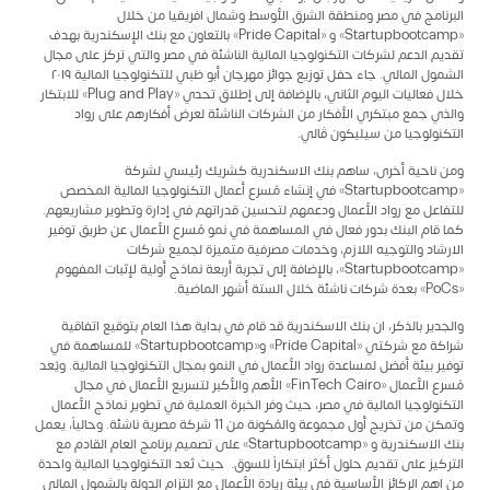
البرنامج في مصر ومنطقة الشرق الأوسط وشمال افريقيا من خلال
«Startupbootcamp» و «Pride Capital» بالتعاون مع بنك الإسكندرية بهدف
تقديم الدعم لشركات التكنولوجيا المالية الناشئة في مصر والتي تركز على مجال
الشمول المالي. جاء حفل توزيع جوائز مهرجان أبو ظبي للتكنولوجيا المالية ٢٠١٩
خلال فعاليات اليوم الثاني، بالإضافة إلى إطلاق تحدي «Plug and Play» للابتكار
والذي جمع مبتكري الأفكار من الشركات الناشئة لعرض أفكارهم على رواد
التكنولوجيا من سيليكون ڤالي.
ومن ناحية أخرى، ساهم بنك الاسكندرية كشريك رئيسي لشركة
«Startupbootcamp» في إنشاء مُسرع أعمال التكنولوجيا المالية المخصص
للتفاعل مع رواد الأعمال ودعمهم لتحسين قدراتهم في إدارة وتطوير مشاريعهم.
كما قام البنك بدور فعال في المساهمة في نمو مُسرع الأعمال عن طريق توفير
الارشاد والتوجيه اللازم، وخدمات مصرفية متميزة لجميع شركات
«Startupbootcamp»، بالإضافة إلى تجربة أربعة نماذج أولية لإثبات المفهوم
«PoCs» بعدة شركات ناشئة خلال الستة أشهر الماضية.
والجدير بالذكر، ان بنك الاسكندرية قد قام في بداية هذا العام بتوقيع اتفاقية
شراكة مع شركتي «Pride Capital» و«Startupbootcamp» للمساهمة في
توفير بيئة أفضل لمساعدة رواد الأعمال في النمو بمجال التكنولوجيا المالية. ويُعد
مُسرع الأعمال «FinTech Cairo» الأهم والأكبر لتسريع الأعمال في مجال
التكنولوجيا المالية في مصر، حيث وفر الخبرة العملية في تطوير نماذج الأعمال
وتمكن من تخريج أول مجموعة والمُكونة من 11 شركة مصرية ناشئة. وحالياً، يعمل
بنك الاسكندرية و «Startupbootcamp» على تصميم برنامج العام القادم مع
التركيز على تقديم حلول أكثر ابتكاراً للسوق. حيث تُعد التكنولوجيا المالية واحدة
من اهم الركائز الأساسية في بيئة ريادة الأعمال مع التزام الدولة بالشمول المالي