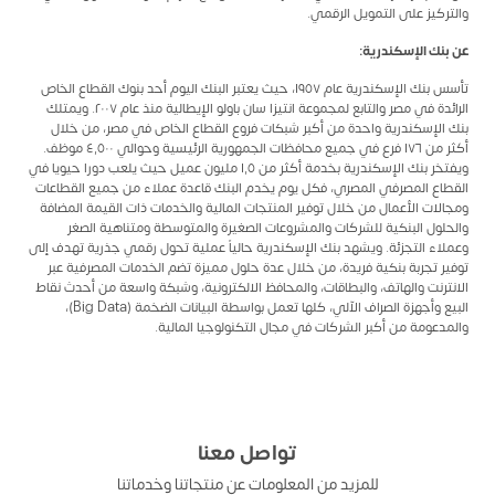
والتركيز على التمويل الرقمي.
عن
بنك
الإسكندرية
:
تأسس بنك الإسكندرية عام ١٩٥٧، حيث يعتبر البنك اليوم أحد بنوك القطاع الخاص
الرائدة في مصر والتابع لمجموعة انتيزا سان باولو الإيطالية منذ عام ٢٠٠٧. ويمتلك
بنك الإسكندرية واحدة من أكبر شبكات فروع القطاع الخاص في مصر، من خلال
أكثر من ١٧٦ فرع في جميع محافظات الجمهورية الرئيسية وحوالي ٤٬٥٠٠ موظف.
ويفتخر بنك الإسكندرية بخدمة أكثر من ١٬٥ مليون عميل حيث يلعب دورا حيويا في
القطاع المصرفي المصري، فكل يوم يخدم البنك قاعدة عملاء من جميع القطاعات
ومجالات الأعمال من خلال توفير المنتجات المالية والخدمات ذات القيمة المضافة
والحلول البنكية للشركات والمشروعات الصغيرة والمتوسطة ومتناهية الصغر
وعملاء التجزئة. ويشهد بنك الإسكندرية حالياً عملية تحول رقمي جذرية تهدف إلى
توفير تجربة بنكية فريدة، من خلال عدة حلول مميزة تضم الخدمات المصرفية عبر
الانترنت والهاتف، والبطاقات، والمحافظ الالكترونية، وشبكة واسعة من أحدث نقاط
البيع وأجهزة الصراف الآلي، كلها تعمل بواسطة البيانات الضخمة (Big Data)،
والمدعومة من أكبر الشركات في مجال التكنولوجيا المالية.
تواصل معنا
للمزيد من المعلومات عن منتجاتنا وخدماتنا