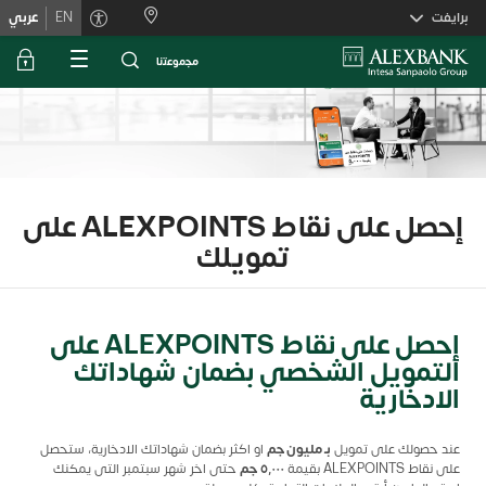
Skiplink
برايفت
EN
عربي
ﻣﺟﻣوﻋﺗﻧﺎ
إحصل على نقاط ALEXPOINTS على
تمويلك
إحصل على نقاط ALEXPOINTS على
التمويل الشخصي بضمان شهاداتك
الادخارية
عند حصولك على تمويل
بـ مليون جم
او اكثر بضمان شهاداتك الادخارية، ستحصل
على نقاط ALEXPOINTS بقيمة
٥٬٠٠٠
جم
حتى اخر شهر سبتمبر التى يمكنك