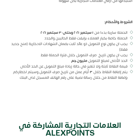
استبدالها من أرقي العلامات التجارية بكل سهولة
الشروط والأحكام:
الحملة سارية بدءا من
١ سبتمبر
٢٠٢١ وحتى٣٠ سبتمبر ٢٠٢١
الحملة خاصة بكبار العملاء برايفت فقط الحاليين والجدد
يجب ان يكون نوع التمويل ذو عائد ثابت بضمان الشهادات الادخارية (منح جديد
فقط)
يجب ان يكون تاريخ صرف التمويل خلال فترة الحملة فقط
الحد الأدنى لمبلغ التمويل
مليون جم
قيمة النقاط ثابتة ولا تتغير في حالة زيادة مبلغ التمويل عن الحد الأدنى
يتم إضافة النقاط خلال
٣
أيام عمل من تاريخ صرف التمويل وسيتم اخطاركم
بإضافة النقاط من خلال رسالة نصية على رقم الهاتف المسجل لدى البنك
العلامات التجارية المشاركة في
ALEXPOINTS