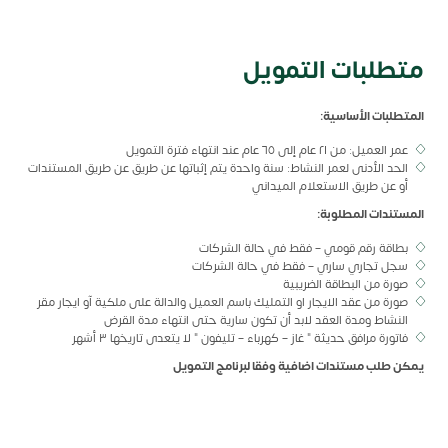
متطلبات التمويل
المتطلبات الأساسية:
عمر العميل: من ٢١ عام إلى ٦٥ عام عند انتهاء فترة التمويل
الحد الأدنى لعمر النشاط: سنة واحدة يتم إثباتها عن طريق عن طريق المستندات
أو عن طريق الاستعلام الميداني
المستندات المطلوبة:
بطاقة رقم قومي – فقط في حالة الشركات
سجل تجاري ساري – فقط في حالة الشركات
صورة من البطاقة الضريبية
صورة من عقد الايجار او التمليك باسم العميل والدالة على ملكية آو ايجار مقر
النشاط ومدة العقد لابد أن تكون سارية حتى انتهاء مدة القرض
فاتورة مرافق حديثة " غاز – كهرباء – تليفون " لا يتعدى تاريخها ٣ أشهر
يمكن طلب مستندات اضافية وفقا لبرنامج التمويل