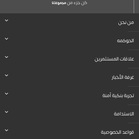
كن جزء من
ﻣﺟﻣوﻋﺗﻧﺎ
من نحن
الحوكمه
علاقات المستثمرين
غرفة الأخبار
تجربة بنكية آمنة
الاستدامة
قواعد الخصوصية