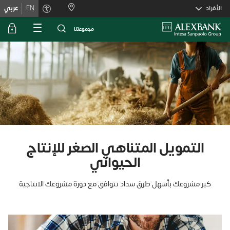
Skiplink
الأفراد
EN
عربي
ﻣﺟﻣوﻋﺗﻧﺎ
التمويل المتناهي الصغر للإنتاج
الحيواني
كبر مشروعك بأسهل طرق سداد تتوافق مع دورة مشروعك الانتاجية