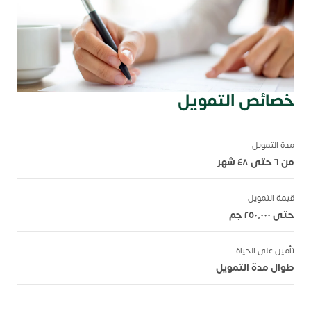
خصائص التمويل
مدة التمويل
من ٦ حتى ٤٨ شهر
قيمة التمويل
حتى ٢٥٠,٠٠٠ جم
تأمين على الحياة
طوال مدة التمويل