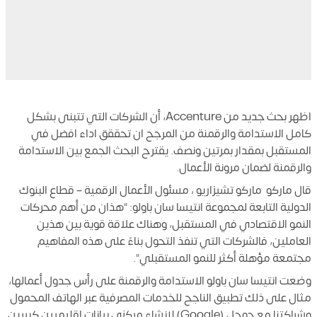
اظهر بحث جديد من Accenture، أن الشركات التي تتبنى بشكل
كامل الاستدامة والرقمنة من المرجح ان تحققق اداء افضل في
المستقبل بمقدار بمرتين ونصف. يقترح البحث الجمع بين الاستدامة
والرقمنة لضمان مرونة الأعمال.
قال ماركو ماركو تشيزاريو ، مسئول الأعمال الرقمية – قطاع البنوك
الدولية التابعة لمجموعة انتيسا سان باولو: "هذان من أهم محركات
النمو الاقتصادي في المستقبل، وهناك علاقة قوية بين هذين
العاملين، فالشركات التي تنفذ التحول بناءً على هذه المفاهيم
مجتمعة مؤهلة أكثر للنمو المستقبلي".
وضعت انتيسا سان باولو الاستدامة والرقمنة على رأس جدول أعمالها،
مثال على ذلك تطبيق الناجح للخدمات المصرفية عبر الهاتف المحمول
وشراكتنا مع جوجل (Google) لإنشاء مركزي بيانات إقليميين كبيرين