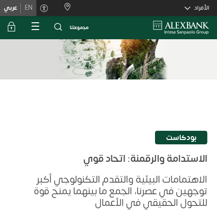
Skiplink
الأفراد
EN
عربي
ﻣﺟﻣوﻋﺗﻧﺎ
بودكاست
الاستدامة والرقمنة: اتحاد قوي
الاهتمامات البيئية والتقدم التكنولوجي أكبر
توجهين في عصرنا، الجمع ما بينهما يمنح قوة
للتحول الحقيقي في الأعمال