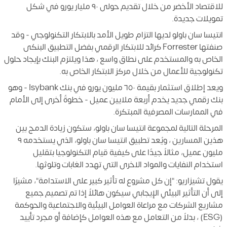
للاقتصاد الأخضر من خلال تقديم حولى ٩٠ مليار يورو في شكل
تمويلات جديدة.
انتيسا سان باولو لديها التزام طويل الأمد بالابتكار التكنولوجي - وقد
صنفتها Forrester كرائد للابتكار الرقمي بفضل التطبيق البنكى
الخاص به والمستخدم على نطاق واسع ، هذا ويلتزم البنك بإيجاد حلول
تكنولوجية للأعمال من خلال مركز الابتكار الخاص به.
ويعد إطلاق استثمار بقيمة ٦٥٠ مليون يورو في بنك Isybank - وهو
بنك رقمي جديد يخدم أربعة ملايين عميل - خطوةً أخرى إلى الأمام
في الممارسات المصرفية المبتكرة.
المرحلة التالية لمجموعة انتيسا سان باولو، ستكون زيادة الدمج بين
هذين المسارين ، ويُعد تطبيق انتيسا سان باولو، الذي يستخدمه ٩
مليون عميل، مثالاً جيدًا على كيفية قيام التكنولوجيا بتقليل
استخدام النفايات والمواد الاخرى التي تهدد الغابات وتلوثها.
يقول تشيزاريو: "إن كل مشروع له تأثير كبير على الاستدامة"، مشيرًا
إلى أن التأثير البيئي الإيجابي سيكون هائلاً إذا تم تصميم جميع
مشاريع الشركات مع مراعاة العوامل البيئية والاجتماعية والحوكمة
(ESG) ، بدلاً من التعامل مع هذه العوامل كإضافة أو مجرد تأييد