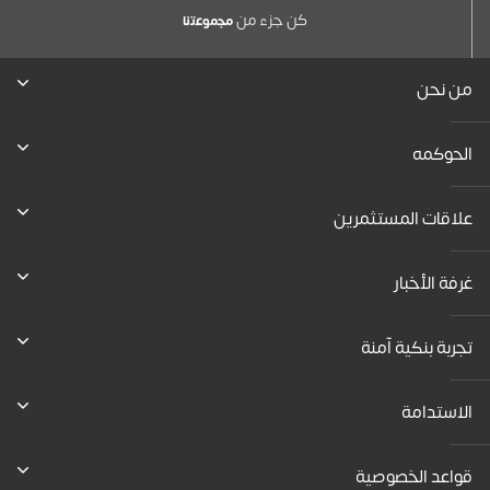
كن جزء من
ﻣﺟﻣوﻋﺗﻧﺎ
من نحن
الحوكمه
علاقات المستثمرين
غرفة الأخبار
تجربة بنكية آمنة
الاستدامة
قواعد الخصوصية