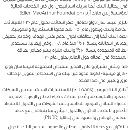
في إيطاليا. البنك أيضًا شريك استراتيجي اول في الخدمات المالية
لمؤسسة إلين مارك آرثر (Ellen MacArthur Foundation).
تلتزم انتيسا سان باولو بصافي صفر انبعاثات بحلول عام ٢٠٣٠ للانبعاثات
الخاصة بالبنك وبحلول عام ٢٠٥٠ لمحافظها الاستثمارية والتمويلية.
انضم البنك أيضًا إلى تحالفات اخري تدعم نفس الهدف، وقد تم تخفيض
إجمالي انبعاثاته بنسبة ٦٠% منذ عام ٢٠٠٨. وفي إيطاليا، تستخدم
الطاقة المتجددة بنسبة ١٠٠% والبنك ملتزم بنشر مصادر الطاقة
المتجددة في أعماله حول العالم بحلول عام ٢٠٣٠.
هذا ويثني تشيزاريو على المدير التنفيذي لمجموعة انتيسا سان باولو
-كارلو ميسينا- لكونه قدوة عبر البنك في استخدام التمويل لإحداث
فرق وتغيير في هذا الصدد.
أطلق البنك قروض (S-Loans) للاستثمارات المستدامة في الشركات
الصغيرة والمتوسطة، وأصدر سندات خضراء تغطى الرهون العقارية
الخضراء للمباني الموفرة للطاقة، ودعم الشركات في التحول للاقتصاد
الأخضر والاقتصاد الدائري والتحول البيئي، بما يتماشى مع خطة
التعافي الوطني والصمود في إيطاليا (PNRR).
بالاقتران مع خطة التعافي الوطني والصمود، سيدعم البنك التحول