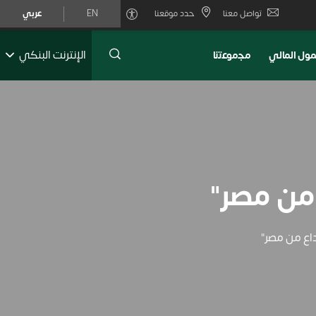
تواصل معنا
حدد موقعنا
EN
عربي
الإنترنت البنكي
ول المالي
ﻣﺟﻣوﻋﺗﻧﺎ
 من مصر"
داع من مصر"