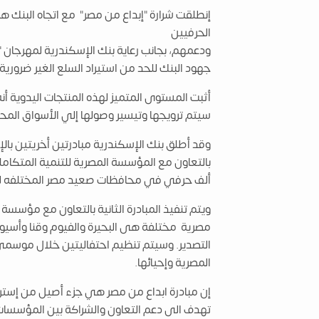
إنطلقت شرارة "إبداع من مصر" مع اتجاه البنك 
الحرفيين
ودعمهم، بجانب رعاية بنك الإسكندرية لمهرجان "
جهود البنك للحد من استيراد السلع الغير ضرورية
أثبت المستوى المتميز لهذه المنتجات اليدوية أنه
سيتم ترويجها وتيسير وصولها إلي الأسواق المحلي
وقد أطلق بنك الإسكندرية مبادرتين أخريتين بالإ
بالتعاون مع المؤسسة المصرية للتنمية المتكاملة
ألف حرفي في محافظات صعيد مصر المختلفه للش
ويتم تنفيذ المبادرة الثانية بالتعاون مع مؤس
مصرية مختلفة هى البحيرة والفيوم وقنا وأسيوط
التصدير. وسيتم تنظيم احتفاليتين خلال موسمى ا
المصرية وإحيائها.
إن مبادرة ابداع من مصر هي جزء أصيل من إسترات
تهدف الى دعم التعاون والشراكة بين المؤسسات و