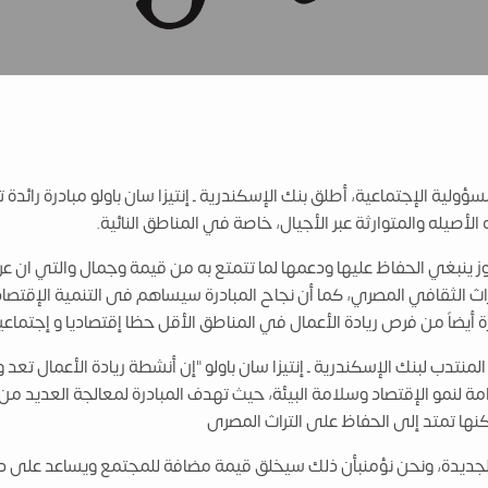
ار استراتيجيته للمسؤولية الإجتماعية، أطلق بنك الإسكندرية ـ إنتيزا سان باولو مب
 الأصيله والمتوارثة عبر الأجيال، خاصة في المناطق النائية.
وز ينبغي الحفاظ عليها ودعمها لما تتمتع به من قيمة وجمال والتي ان ع
راث الثقافي المصري، كما أن نجاح المبادرة سيساهم فى التنمية الإقت
 أيضاً من فرص ريادة الأعمال في المناطق الأقل حظا إقتصاديا و إجتماعي
تدب لبنك الإسكندرية ـ إنتيزا سان باولو "إن أنشطة ريادة الأعمال تعد و
ة لنمو الإقتصاد وسلامة البيئة، حيث تهدف المبادرة لمعالجة العديد من 
ها تمتد إلى الحفاظ على التراث المصرى
ل الجديدة، ونحن نؤمنبأن ذلك سيخلق قيمة مضافة للمجتمع ويساعد على د