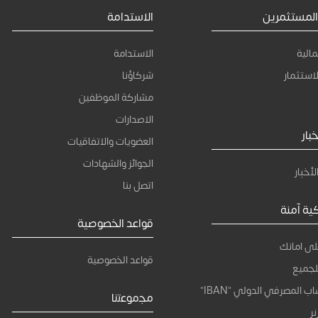
المستثمرين
الاستدامة
مالية
الاستدامة
استثمار
شركاؤنا
مشاركة الموظفين
الاصدارات
بار
العضويات والاتفاقيات
الجوائز والشهادات
لأخبار
اتصل بنا
كية آمنة
قواعد الخصوصية
لى امانك
قواعد الخصوصية
لجميع
ب المصرفي الدولي "IBAN"
ﻣﺟﻣوﻋﺗﻧﺎ
ر