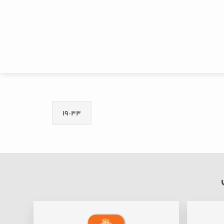
١٩٠٣٣