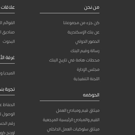
من نحن
علاقات 
كن جزء من ﻣﺟﻣوﻋﺗﻧﺎ
القوائم ال
عن بنك الإسكندرية
صناديق ال
الحضور الدولي
البحوث
رسالة وقيم البنك
غرفة الأخ
محطات هامة في تاريخ البنك
مجلس الإدارة
الميديا وا
اللجنة التنفيذية
تجربة بن
الحوكمه
الحفاظ ع
ميثاق قيم ومبادئ العمل
الوصول ل
القيم والمبادئ الرئيسية المرجعية
رقم الحسا
ميثاق سلوكيات العمل الداخلي
اورنج كورن