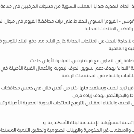
هذا العام لتقديم هدايا العملاء السنوية من منتجات الحرفيين فى صناع
تونس - الفيوم" السنوي للحفاظ على تراث محافظة الفيوم فى مجال الحرف 
 وتفضيل المنتجات المحلية.
 لا حاجة للبحث عن المنتجات الجذابة خارج البلاد مما دفع البنك للتوسع في
ة و العالمية.
ضافة إلي التعاون مع قرية تونس، المبادرة الأولي جاءت
 "النداء" بهدف دعم تسويق الحرف اليدوية والأعمال الفنية الأصيلة في 
باب والنساء في المجتمعات الريفية.
سة فير تريد ايجبت ويستفيد منها اكثر من ألفين فنان فى خمس محافظات
 والبحرالأحمر، بهدف زيادة فرص
لصيف والشتاء المقبلين للترويج للمنتجات اليدوية المصرية الأصيلة وتس
يجية المسؤولية الإجتماعية لبنك الأسكندرية، و
المنظمات غير الحكومية والهيئات الحكومية وتحقيق التنمية المستدامة 