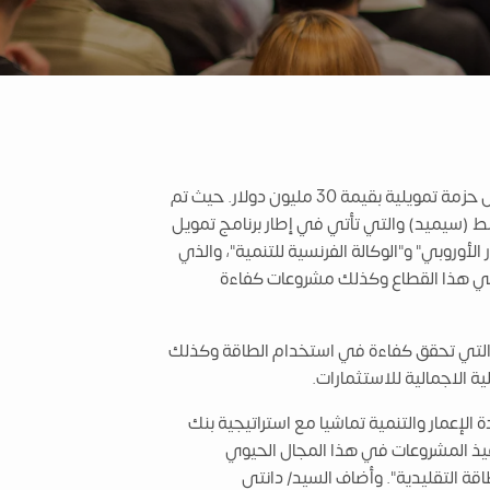
يتشارك "البنك الأوروبي لإعادة الإعمار والتنمية" و"بنك الإسكندرية" لدعم ورفع كفاءة الطاقة المتجددة في مصر من خلال حزمة تمويلية بقيمة 30 مليون دولار. حيث تم
ة الإعمار والتنمية لعام 2017 لمنطقة جنوب وشرق المتوسط (سيميد) والتي تأتي في إطار برنامج تمويل
تثمار الأوروبي" و"الوكالة الفرنسية للتنمية"، والذي
 في هذا القطاع وكذلك مشروعات كفاءة
ت التي تحقق كفاءة في استخدام الطاقة وكذلك
الإعمار والتنمية تماشيا مع استراتيجية بنك
تنفيذ المشروعات في هذا المجال الحيوي
ة التقليدية". وأضاف السيد/ دانتى