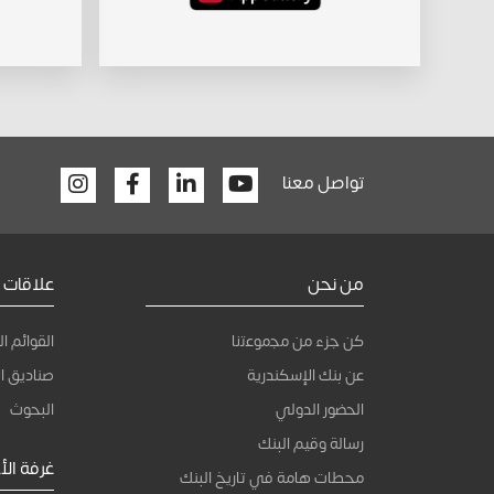
Facebook
Linkedin
Youtube
تواصل معنا
من نحن
علاقات 
كن جزء من ﻣﺟﻣوﻋﺗﻧﺎ
القوائم ال
عن بنك الإسكندرية
صناديق ال
الحضور الدولي
البحوث
رسالة وقيم البنك
غرفة الأخ
محطات هامة في تاريخ البنك