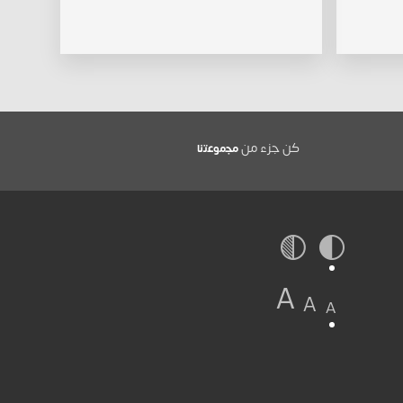
كن جزء من
ﻣﺟﻣوﻋﺗﻧﺎ
A
A
A