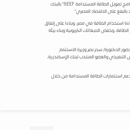
كامبيوني: "من خلال هذه المبادرة، نهدف إلى المساعدة في توفير الطاقة والحد من الانبعاثات الضارة وفقا لما أصدره "برنامج تمويل الطاقة المستدامة SEEF" بالبنك
 بالنفع على الاقتصاد المصري".
اءة استخدام الطاقة في مصر، وبناءا على إتفاق
اقة، وخفض الانبعاثات الكربونية وبناء بيئة
ضور الدكتورة/ سحر نصر وزيرة الاستثمار
يس التنفيذي والعضو المنتدب لبنك الإسكندرية،
رنامج تمويل الاقتصاد الاخضر GEEF بمصر، وهو برنامج شامل لدعم استثمارات الطاقة المستدامة من خلال