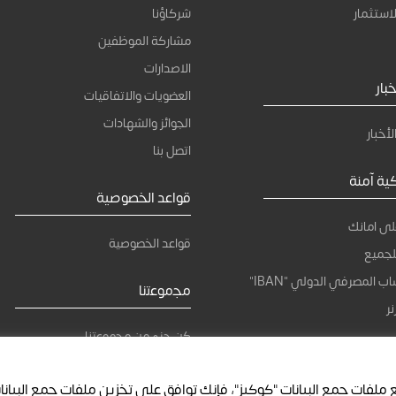
استثمار
شركاؤنا
مشاركة الموظفين
الاصدارات
بار
العضويات والاتفاقيات
الجوائز والشهادات
لأخبار
اتصل بنا
كية آمنة
قواعد الخصوصية
لى امانك
قواعد الخصوصية
لجميع
ب المصرفي الدولي "IBAN"
ﻣﺟﻣوﻋﺗﻧﺎ
ر
كن جزء من ﻣﺟﻣوﻋﺗﻧﺎ
ملفات جمع البيانات "كوكيز"، فإنك توافق على تخزين ملفات جمع البيانا