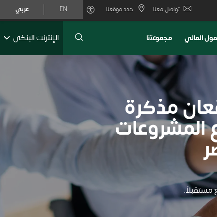
تواصل معنا
حدد موقعنا
EN
عربي
الإنترنت البنكي
ول المالي
ﻣﺟﻣوﻋﺗﻧﺎ
قعان مذكرة
 المشروعات
ر
 مستقبلاً.