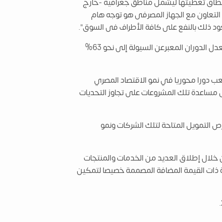
 نطاق تغطيتها ليشمل مناطق جغرافية -خارج
التعاون مع الجهاز المصرفى هو توجه هام
وقد شهدت تعاملات بورصة النيل قفزة بنحو 45% لتسجل قيمة التعاملات مايقرب من 900 مليون جنيه مصرى وزيادة معدل الدوران المعبرعن السيولة إلى نحو 63%
عب دورا محوريا في نمو الاقتصاد المصري
ى مساعدة تلك المشروعات على تجاوز التحديات
ص التمويل المتاحة لتلك الشركات ونمو
 خلال إطلاق العديد من الخدمات والمنتجات
عة من الحلول والخدمات المبتكرة ذات القيمة المضافة المصممة خصيصا لتمكين