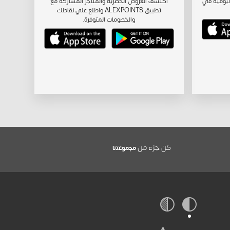
ليومية في
اكتشف العروض الحصرية والمتاجر المشاركة مع
تطبيق ALEXPOINTS واطلع علي نقاطك
والخصومات المتوفرة.
كن جزء من
ﻣﺟﻣوﻋﺗﻧﺎ