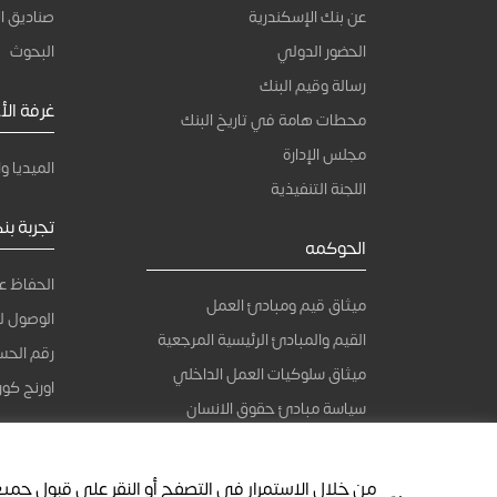
عن بنك الإسكندرية
صناديق ال
الحضور الدولي
البحوث
رسالة وقيم البنك
غرفة الأخ
محطات هامة في تاريخ البنك
مجلس الإدارة
الميديا وا
اللجنة التنفيذية
تجربة بن
الحوكمه
الحفاظ ع
ميثاق قيم ومبادئ العمل
الوصول ل
القيم والمبادئ الرئيسية المرجعية
رقم الحسا
ميثاق سلوكيات العمل الداخلي
اورنج كورن
سياسة مبادئ حقوق الانسان
نظام الإبلاغ عن المخالفات
حماية حقوق العملاء
من خلال الاستمرار في التصفح أو النقر على قبول جميع 