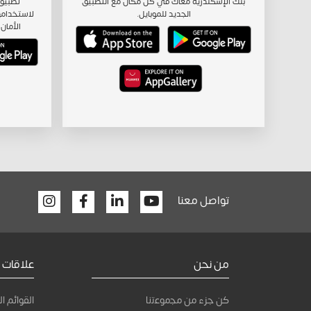
بنك الإسكندرية معاك في كل مكان مع التطبيق
تطبيق 
الجديد للموبايل.
لاستخدامه
الأمان 
Facebook
Linkedin
Youtube
تواصل معنا
من نحن
علاقات 
كن جزء من ﻣﺟﻣوﻋﺗﻧﺎ
القوائم ال