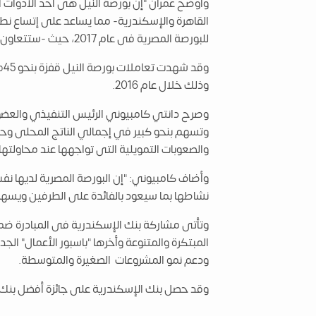
وأوضح عمران "إن بورصة النيل هى أحد الادوات
القاهرة والإسكندرية- مما يساعد على إتساع نط
للبورصة المصرية فى عام 2017، حيث -ستتعاون البورصة المصرية مع البنوك ولا تتنافس- فى توفير التمويل للشركات ويعود ذلك بالنفع على كافة الأطراف فى السوق".
وذلك خلال عام 2016.
وصرح دانتي كامبيوني الرئيس التنفيذي والعضو ا
وتسهم بنحو كبير في إجمالي الناتج المحلى وحج
والصعوبات التمويلية التى تواجهها عند محاولتها
وأضاف كامبيوني: "إن البورصة المصرية لديها نف
نشاطها بما سيعود بالفائدة على الطرفين ويسه
وتأتى مشاركة بنك الإسكندرية فى المبادرة ضم
ودعم نمو المشروعات الصغيرة والمتوسطة.
وقد حصل بنك الإسكندرية على جائزة أفضل بنك 