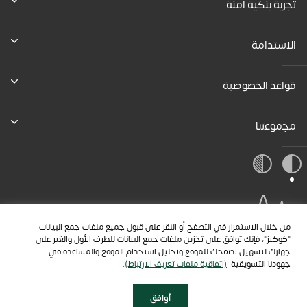
تجربة بنكية آمنة
الاستدامة
قواعد الخصوصية
ﻣﺟﻣوﻋﺗﻧﺎ
A
A
A
من خلال الاستمرار في التصفح أو النقر على قبول جميع ملفات جمع البيانات
"كوكيز"، فإنك توافق على تخزين ملفات جمع البيانات للطرف الأول والغير على
جهازك لتسهيل تصفحك للموقع وتحليل استخدام الموقع والمساعدة في
جهودنا التسويقية.
(اتفاقية ملفات تعريف الارتباط)
.
أوافق