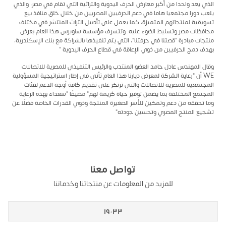
الذي يعد واحدا من أكبر معارض الحرف اليدوية والتراثية التي تقام في مصر، والذي
يلعب دورا مجتمعيا هاما في دعم الحرفيين المصريين من خلال خلق منافذ بيع
تسويقية لمنتجاتهم المتميزة، كما يعمل على تأصيل التراث المنتشر في مختلف
محافظات مصر وتسليط الضوء عليه. وتتشرف مؤسسة ساويرس هذا العام بعرض
منتجات مبادرة "قصتنا في حرفتنا"، التي يتم تنفيذها بالشراكة مع بنك الإسكندرية،
بهدف دمج الحرفيين من ذوي الإعاقة في قطاع الحرف اليدوية "
وقال المهندس عادل حامد العضو المنتدب والرئيس التنفيذي للمصرية للاتصالات
WE أن "رعاية الشركة لمعرض ديارنا هذا العام تأتي في إطار استراتيجية المسؤولية
المجتمعية للمصرية للاتصالات والتي ترتكز على تقديم كافة أوجه الدعم لفئات
المجتمع المختلفة بما يضمن توفير حياة كريمة لهم" مضيفًا "سعداء بهذه الرعاية
وما تحققه من دعم وتمكين للأسر الصغيرة المنتجة وذوي القدرات الخاصة فضلًا عن
تشجيع المنتج المصري وتحسين جودته"
تواصل معنا
للمزيد من المعلومات عن منتجاتنا وخدماتنا
١٩٠٣٣