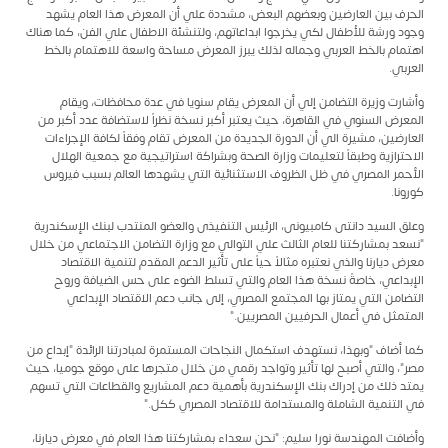
الحرف بين العارضين وبعضهم البعض، مشددة علي أن المعرض هذا العام يشهد
وجود ورشة للأطفال لكي يخرجوا ابداعاتهم، ولتنشئة الاطفال علي الفن، كما هناك
اهتمام بالخط العربي وجماله لذلك يبرز المعرض مساحة واسعة للاهتمام بالخط
العربي.
وأشارت وزيرة التضامن إلي أن المعرض يقام سنويا في عدة محافظات، ويقام
المعرض السنوي في القاهرة، حيث يعتبر أكبر نسخة نظراً لاستضافة عدد أكبر من
العارضين، مشيرة الي أن الدورة الجديدة من المعرض تقام وفقاً لكافة الإجراءات
الاحترازية وطبقاً لتعليمات وزارة الصحة وبشراكة استراتيجية مع جمعية الهلال
الأحمر المصري في ظل الظروف الاستثنائية التي يشهدها العالم بسبب فيروس
كورونا.
وعلق السيد دانتى كامبيونى، الرئيس التنفيذى والعضو المنتدب لبنك الإسكندرية
"نسعد بمشاركتنا للعام الثالث علي التوالي مع وزارة التضامن الاجتماعي من خلال
معرض ديارنا والذي نعتبره مثالاً حياً على تأثير الدعم المقدم لتنمية الاقتصاد
الإبداعي، خاصةً نسخة هذا العام والتي تسلط الضوء على حس الضيافة وروح
التضامن التي يمتاز بها المجتمع المصري، إلى جانب دعم الاقتصاد الإبداعي
المتمثل في أعمال الحرفيين المصريين."
كما أضاف "وبهذا، نستهدف استكمال النجاحات المستمرة لمبادرتنا الرائدة "إبداع من
مصر"، والتي أصبح لها تأثير وتواجد رقمي من خلال متجرها على موقع جوميا، حيث
يمتد ذلك من إدراك بنك الإسكندرية بأهمية دعم المشاريع والقطاعات التي تسهم
في التنمية الشاملة والمستدامة للاقتصاد المصري ككل."
وأضافت المهندسة نورا سليم: "نحن سعداء بمشاركتنا هذا العام في معرض ديارنا،