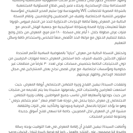
المستدامة ببنك الإسكندرية، ونجلاء نصير رئيس قطاع المسئولية المجتمعية
بالشركة المصرية للاتصالات WE والمهندسة نورا سليم المدير التنفيذي لمؤسسة
ساويرس للتنمية الاجتماعية، ولفيف من الصحفيين والإعلاميين. وتقام النسخة
الحالية من المعرض وفقاً لكافة الإجراءات الاحترازية للحد من انتشار فيروس كورونا
طبقاً لتعليمات وزارة الصحة وبشراكة استراتيجية مع جمعية الهلال الاحمر، مع
فترات عرض مطولة خلال ١٠ أيام على مساحة ٢٨٠٠ متر مربع، المعرض من خلال وضع
خطط لتنظيم الدخول مع مراعاة الحد الأقصى منعاً للتكدس واستخدام كافة وسائل
التعقيم.
وتحتفل النسخة الحالية من معرض "ديارنا" بالمفوضية السامية للأمم المتحدة
لشئون اللاجئين كضيف الشرف، كما استكمل المعرض دعمه لمهارات الحرفيين من
ذوي الاحتياجات الخاصة بتخصيص مساحات عرض لعدد ٣٠ عارضاً من منظمات غير
حكومية ومؤسسات اجتماعية، مع عرض قصص نجاح بعض المشاركين في مجال
الاقتصاد الإبداعي واظهار عزيمتهم.
وتفقدت السيدة/ نيفين القباج وزيرة التضامن الاجتماعي أروقة المعرض، حيث
استمعت للعارضين والمنتجات التي يقدمونها، مشيدة بما يتم تقديمه من منتجات
من حيث جودتها وأسعارها التي تناسب جميع المواطنين. وقالت وزيرة التضامن
الاجتماعى إن معرض ديارنا يحمل في دورته هذا العام شعار " مصر بتتكلم حرفي "
وهو ما يؤكد اعتزازنا بالاعمال الحرفية وجودتها، والتأكيد على التراث والثقافة،
مشيرة الي ان المعرض لكل المصريين، خاصة اننا نسعى لفتح أسواق جديدة
ومتنوعة لتصدير المنتجات.
وأضافت السيدة/ نيفين القباج أن إقامة المعرض في هذا التوقيت يوجه رسالة
واضحة اننا مصممون علي الانتاج والعمل، كما انه فرصة كبيرة لتبادل الخبرات ودمج