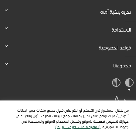
تجربة بنكية آمنة
الاستدامة
قواعد الخصوصية
ﻣﺟﻣوﻋﺗﻧﺎ
A
A
A
من خلال الاستمرار في التصفح أو النقر على قبول جميع ملفات جمع البيانات
"كوكيز"، فإنك توافق على تخزين ملفات جمع البيانات للطرف الأول والغير على
جهازك لتسهيل تصفحك للموقع وتحليل استخدام الموقع والمساعدة في
جهودنا التسويقية.
(اتفاقية ملفات تعريف الارتباط)
.