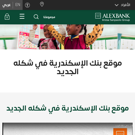
Skiplink
الأفراد
EN
عربي
ﻣﺟﻣوﻋﺗﻧﺎ
موقع بنك الإسكندرية في شكله
الجديد
موقع بنك الإسكندرية في شكله الجديد