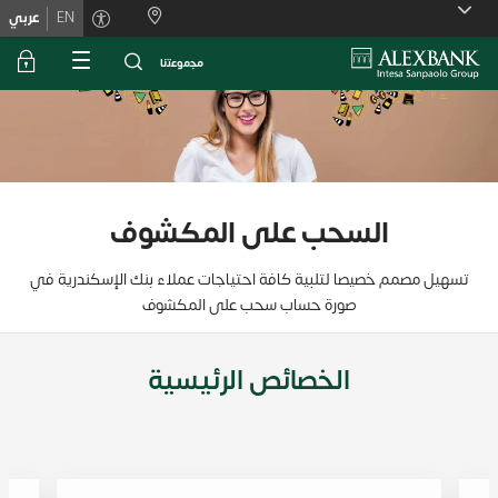
Skiplink
EN
عربي
ﻣﺟﻣوﻋﺗﻧﺎ
السحب على المكشوف
تسهيل مصمم خصيصا لتلبية كافة احتياجات عملاء بنك الإسكندرية في
صورة حساب سحب على المكشوف
الخصائص الرئيسية