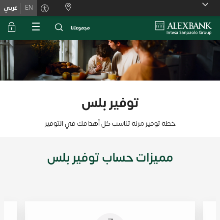
Skiplink
EN
عربي
ﻣﺟﻣوﻋﺗﻧﺎ
توفير بلس
خطة توفير مرنة تناسب كل أهدافك في التوفير
مميزات حساب توفير بلس