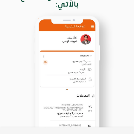
بالآتي: