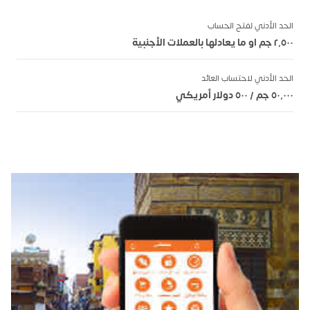
الحد الأدني لفتح الحساب
٢٬٥٠٠ جم او ما يعادلها بالعملات الأجنبية
الحد الأدني لاحتساب العائد
٥٠٬٠٠٠ جم / ٥٠٠ دولار أمريكي