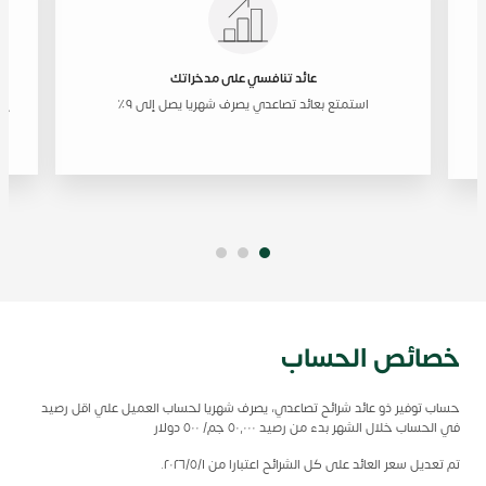
عائد تنافسي على مدخراتك
استمتع بعائد تصاعدي يصرف شهريا يصل إلى ٩٪
إد
خصائص الحساب
حساب توفير ذو عائد شرائح تصاعدي، يصرف شهريا لحساب العميل علي اقل رصيد
في الحساب خلال الشهر بدء من رصيد ٥٠,٠٠٠ جم/ ٥٠٠ دولار
تم تعديل سعر العائد على كل الشرائح اعتبارا من ٢٠٢٦/٥/١.