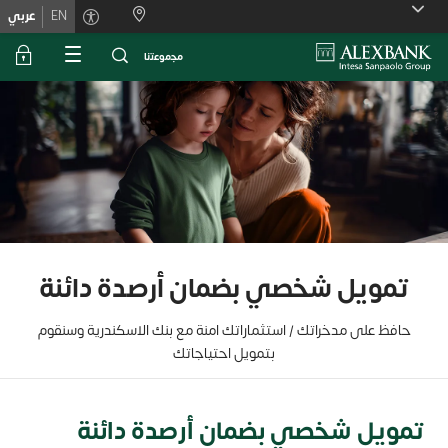
Skiplink
EN
عربي
ﻣﺟﻣوﻋﺗﻧﺎ
تمويل شخصي بضمان أرصدة دائنة
حافظ على مدخراتك / استثماراتك امنة مع بنك الاسكندرية وسنقوم
بتمويل احتياجاتك
تمويل شخصي بضمان أرصدة دائنة