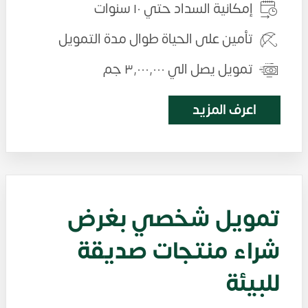
إمكانية السداد حتي ١٠ سنوات
تأمين على الحياة طوال مدة التمويل
تمويل يصل الي ٣٬٠٠٠٬٠٠٠ جم
اعرف المزيد
تمويل شخصي بغرض
شراء منتجات صديقة
للبيئة