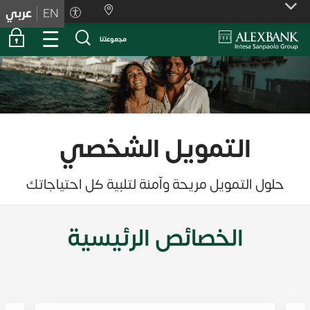
Skiplink
EN
عربي
ﻣﺟﻣوﻋﺗﻧﺎ
التمويل الشخصي
حلول التمويل مريحة وآمنة لتلبية كل احتياجاتك
الخصائص الرئيسية