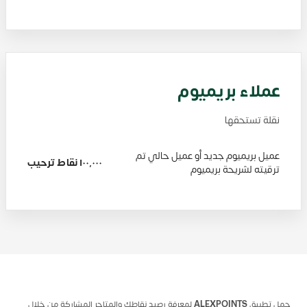
عملاء بريميوم
نقلة تستحقها
عميل بريميوم جديد أو عميل حالي تم
١٠٠,٠٠٠ نقاط ترحيب
ترقيته لشريحة بريميوم
حمل تطبيق
ALEXPOINTS
لمعرفة رصيد نقاطك والمتاجر المشاركة من خلال