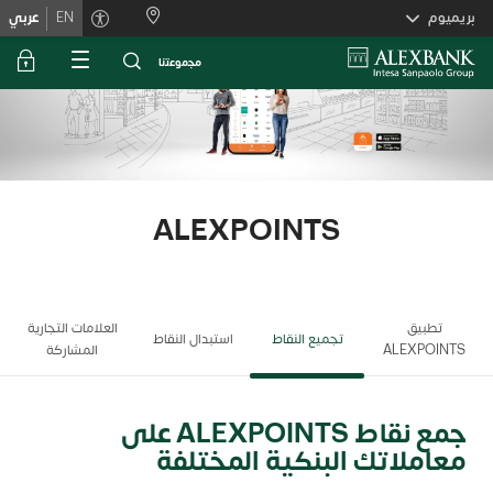
Skiplink
بريميوم
EN
عربي
ﻣﺟﻣوﻋﺗﻧﺎ
ALEXPOINTS
تطبيق
العلامات التجارية
تجميع النقاط
استبدال النقاط
ALEXPOINTS
المشاركة
جمع نقاط ALEXPOINTS على
معاملاتك البنكية المختلفة