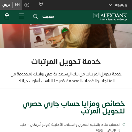
Skiplink
بريميوم
EN
عربي
ﻣﺟﻣوﻋﺗﻧﺎ
خدمة تحويل المرتبات
خدمة تحويل المرتبات من بنك الإسكندرية هي بوابتك لمجموعة من
المنتجات والخدمات المصممة خصيصا لتناسب أسلوب حياتك
خصائص ومزايا حساب جاري حصري
لتحويل المرتب
الحساب متاح بالجنيه المصري والعملات الأجنبية (دولار أمريكي – جنيه
إسترليني – يورو).