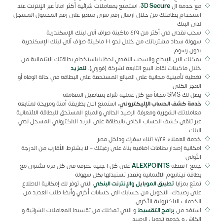
مع خدمة ال
D Secure
3
، استمتع بمعاملات شرائية أكثر اماناً عبر الإنترنت عند
استخدام بطاقتك من خلال ارسال رقم سري متغير على رقم المحمول المسجل
لدي البنك
سحب نقدى في أكثر من ٤٢٩ ماكينة صراف آلى لبنك الإسكندرية
سهولة سداد مشترياتك من خلال نحو ١٠١ ماكينة صراف آلى لبنك الإسكندرية
بدون رسوم
يمكنك الان الإيداع والسحب النقدي لحظيا باستخدام بطاقتك الائتمانية من
خلال ماكينات نقاط البيع التابعة لشركة (فوري).
للمزيد
تغطية تأمينية مجانية على المبالغ المستحقة على البطاقة في حالة الوفاة أو
العجز الكلي
يصل لك SMS مجاناً مع كل عملية شراء بتفاصيل المعاملة
خدمة كشف الحساب الإليكتروني
، استمتع الان بطريقة أمنة ومريحة لمتابعة
معاملاتك الشهرية ومعرفة الرصيد الحالي والمبلغ المستحق للبطاقة الائتمانية
عبر تلقى كشف الحساب الخاص بالبطاقة على البريد الالكتروني المسجل لدي
البنك.
خدمة العملاء ٧/٢٤ اثناء سفرك وداخل مصر
امكانية إصدار بطاقات اضافية بناءً على رغبتك – لا يشترط الأقارب من الدرجة
الأولى
جمع ٢ نقطة
ALEXPOINTS
على كل ١ جنية تصرفه في كل مرة تشتري مع
بطاقة تيتانيوم الائتمانية وتقدر تستبدلها بكل سهولة
تمتع بمزايا
تطبيق الموبايل والإنترنت البنكي
التي توفر لك إمكانية الاطلاع
على رصيدك، التحويل من حسابك الى حسابات أخري وأيضا طلب العديد من
الخدمات الالكترونية الأخرى
استفد من
برامج التقسيط
و التي تمكنك من تقسيط المعاملات الشرائية و
الكاش و خدمة تحويل الرصيد