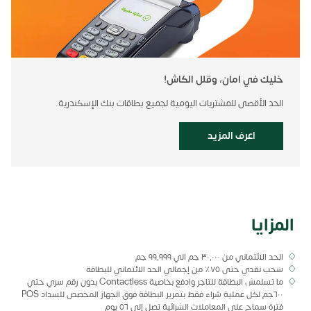
خليك في امان، وقلل الكاش!
الحد الأقصى للمشتريات اليومية لجميع بطاقات بنك الإسكندرية.
اعرف المزيد
المزايا
الحد الائتماني من ٣٠٬٠٠٠ جم الي ٩٩٬٩٩٩ جم
سحب نقدي حتى ٧٥٪ من إجمالي الحد الائتماني للبطاقة
ما تسلمش البطاقة للتاجر وادفع بخاصية Contactless بدون رقم سري حتي
٦٠٠جم لكل عملية شراء فقط بتمرير البطاقة فوق الجهاز المخصص للسداد POS
فترة سماح على المعاملات الشرائية تصل إلى ٥٦ يوم