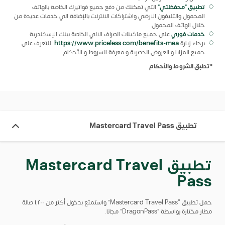
تطبيق "محفظتي"
التي تمكنك من دفع جميع فواتيرك الخاصة بالهاتف
المحمول والتليفون الارضي واشتراكات الانترنت بالإضافة الي خدمات عديدة من
خلال الهاتف المحمول
خدمات فوري
على جميع ماكينات الصراف الالي الخاصة ببنك الإسكندرية
برجاء زيارة
https://www.priceless.com/benefits-mea
للتعرف على
جميع المزايا و العروض الحصرية و معرفة الشروط و الأحكام
*تطبق الشروط والأحكام
تطبيق Mastercard Travel Pass
تطبيق Mastercard Travel
Pass
حمل تطبيق “Mastercard Travel Pass" واستمتع بدخول أكثر من ١٫٢٠٠ صالة
مطار مختارة بواسطة "DragonPass" مجانا.