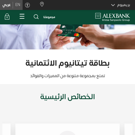
Skiplink
بريميوم
EN
عربي
ﻣﺟﻣوﻋﺗﻧﺎ
بطاقة تيتانيوم الائتمانية
تمتع بمجموعة متنوعة من المميزات والفوائد
الخصائص الرئيسية