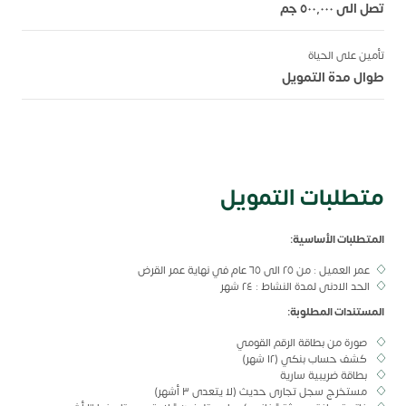
تصل الى ٥٠٠,٠٠٠ جم
تأمين على الحياة
طوال مدة التمويل
متطلبات التمويل
المتطلبات الأساسية:
عمر العميل : من ٢٥ الى ٦٥ عام في نهاية عمر القرض
الحد الادنى لمدة النشاط : ٢٤ شهر
المستندات المطلوبة:
صورة من بطاقة الرقم القومي
كشف حساب بنكي (١٢ شهر)
بطاقة ضريبية سارية
مستخرج سجل تجارى حديث (لا يتعدى ٣ أشهر)