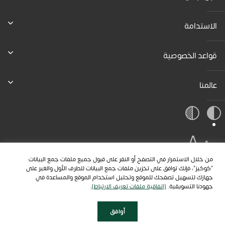
الاستدامة
قواعد الخصوصية
عالمنا
A
A
A
من خلال الاستمرار في التصفح أو النقر على قبول جميع ملفات جمع البيانات
"كوكيز"، فإنك توافق على تخزين ملفات جمع البيانات للطرف الأول والغير على
جهازك لتسهيل تصفحك للموقع وتحليل استخدام الموقع والمساعدة في
جهودنا التسويقية.
(اتفاقية ملفات تعريف الارتباط)
.
أوافق
احصل على تمويلك