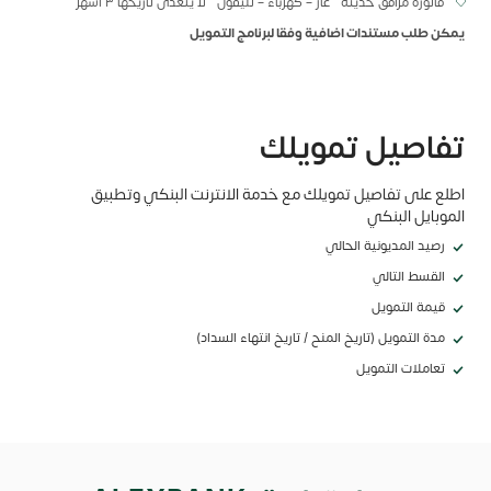
فاتورة مرافق حديثة " غاز – كهرباء – تليفون " لا يتعدى تاريخها ٣ أشهر
يمكن طلب مستندات اضافية وفقا لبرنامج التمويل
تفاصيل تمويلك
اطلع على تفاصيل تمويلك مع خدمة الانترنت البنكي وتطبيق
الموبايل البنكي
رصيد المديونية الحالي
القسط التالي
قيمة التمويل
مدة التمويل (تاريخ المنح / تاريخ انتهاء السداد)
تعاملات التمويل