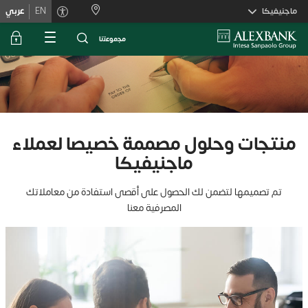
Skiplink
ماجنيفيكا
EN
عربي
ﻣﺟﻣوﻋﺗﻧﺎ
منتجات وحلول مصممة خصيصا لعملاء
ماجنيفيكا
تم تصميمها لتضمن لك الحصول على أقصى استفادة من معاملاتك
المصرفية معنا