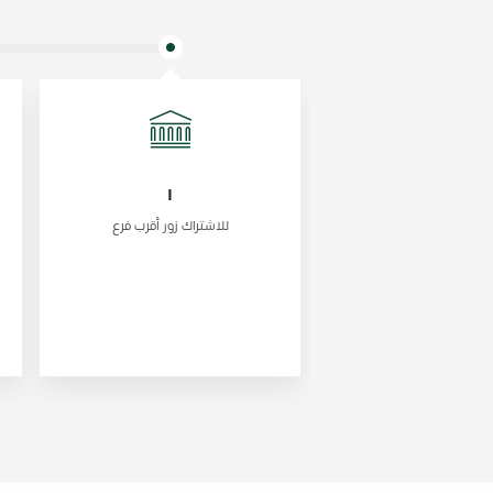
١
للاشتراك زور أقرب فرع