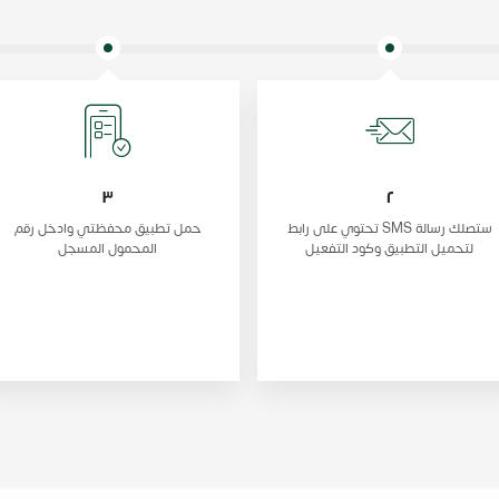
٣
٢
ستصلك رسالة SMS تحتوي على رابط
حمل تطبيق محفظتي وادخل رقم
لتحميل التطبيق وكود التفعيل
المحمول المسجل