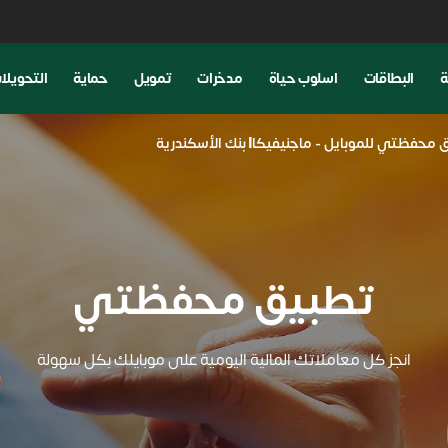
ة
البطاقات
اسلوب حياة
مدخرات
تمويل
حماية
التحويلا
 محفظتي للموبايل - ماجنيفيكا| بنك الأسكندرية
تطبيق محفظتي
انجز كل معاملاتك المالية اليومية على موبايلك بكل سهولة