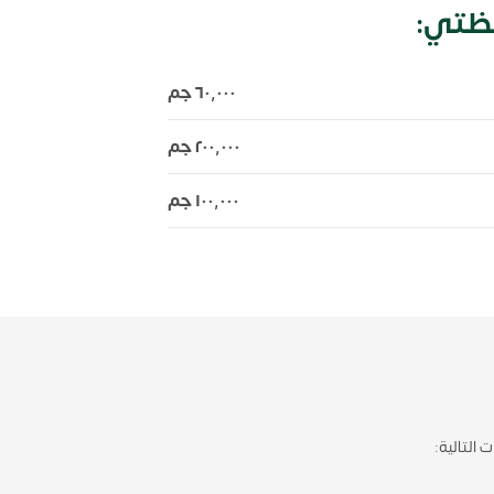
ظتي:
٦٠,٠٠٠ جم
٢٠٠,٠٠٠ جم
١٠٠,٠٠٠ جم
التالية: