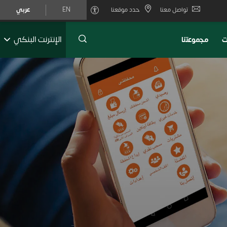
تواصل معنا
حدد موقعنا
EN
عربي
الإنترنت البنكي
ت
ﻣﺟﻣوﻋﺗﻧﺎ