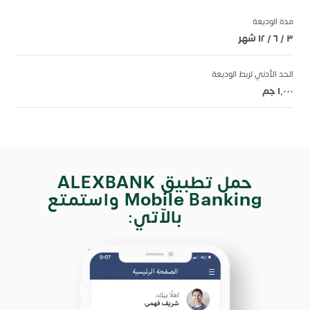
مدة الوديعة
٣ / ٦ / ١٢ شهر
الحد الأدني لربط الوديعة
١,٠٠٠ جم
حمل تطبيق ALEXBANK
Mobile Banking واستمتع
بالآتي: