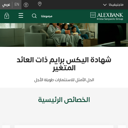
Skiplink
ماجنيفيكا
EN
عربي
ﻣﺟﻣوﻋﺗﻧﺎ
شهادة اليكس برايم ذات العائد
المتغير
الحل الأمثل للاستثمارات طويلة الأجل
الخصائص الرئيسية