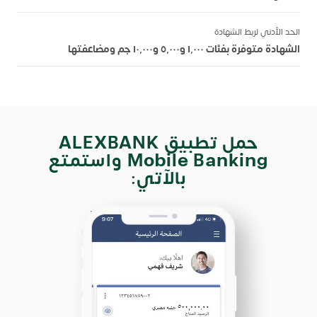
الحد الأدني لربط الشهادة
الشهادة متوفرة بفئات ١,٠٠٠ و٥,٠٠٠ و١٠,٠٠٠ جم ومضاعفتها
حمل تطبيق ALEXBANK
Mobile Banking واستمتع
بالآتي: