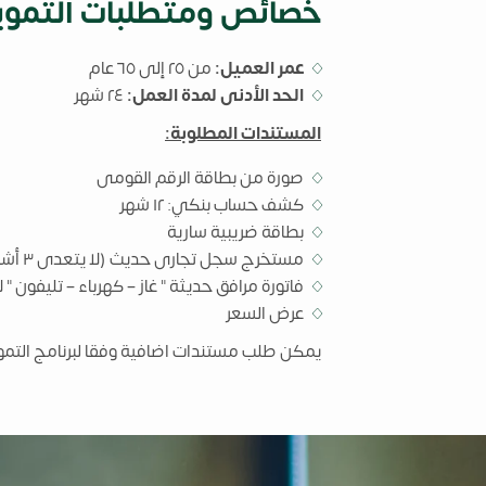
خصائص ومتطلبات التموي
عمر العميل:
من ٢٥ إلى ٦٥ عام
الحد الأدنى لمدة العمل:
٢٤ شهر
المستندات المطلوبة:
صورة من بطاقة الرقم القومى
كشف حساب بنكي: ١٢ شهر
بطاقة ضريبية سارية
مستخرج سجل تجارى حديث (لا يتعدى ٣ أشهر)
فاتورة مرافق حديثة " غاز – كهرباء – تليفون " لا يت
عرض السعر
يمكن طلب مستندات اضافية وفقا لبرنامج التمو