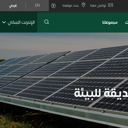
تواصل معنا
حدد موقعنا
EN
عربي
الإنترنت البنكي
ت
ﻣﺟﻣوﻋﺗﻧﺎ
قة للبيئة