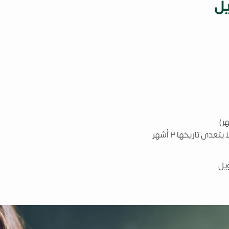
ل
عدى تاريخها ٣ أشهر
يل