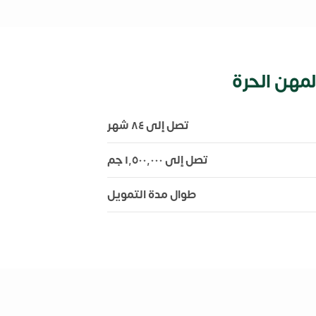
لمهن الحرة
تصل إلى ٨٤ شهر
تصل إلى ١٬٥٠٠٬٠٠٠ جم
طوال مدة التمويل