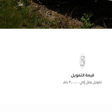
قيمة التمويل
تمويل يصل إلي ٣٬٠٠٠٬٠٠٠ جم