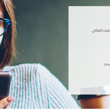
ترنت البنكي
داد)