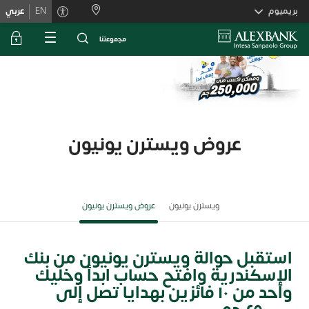
Skiplink
بريميوم
EN
عربي
ﻣﺟﻣوﻋﺗﻧﺎ
عروض ويسترن يونيون
ويسترن يونيون
عروض ويسترن يونيون
استقبل حوالة ويسترن يونيون من بنك
الإسكندرية وافتح حساب ابدأ وخليك
واحد من ١٠ فائزين بهدايا تصل إلى