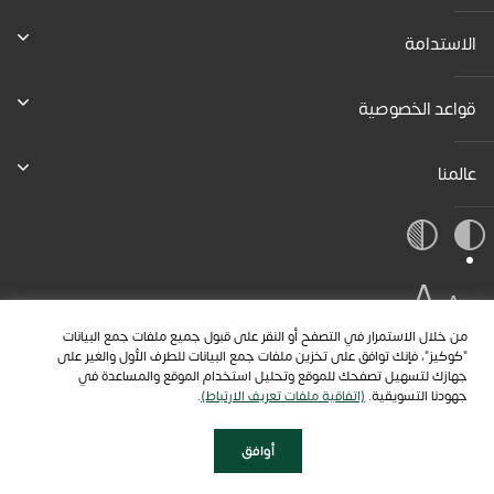
الاستدامة
قواعد الخصوصية
عالمنا
A
A
A
من خلال الاستمرار في التصفح أو النقر على قبول جميع ملفات جمع البيانات
"كوكيز"، فإنك توافق على تخزين ملفات جمع البيانات للطرف الأول والغير على
جهازك لتسهيل تصفحك للموقع وتحليل استخدام الموقع والمساعدة في
جهودنا التسويقية.
(اتفاقية ملفات تعريف الارتباط)
.
أوافق