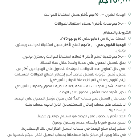
٢٥٠,٠٠٠ جم
الهدية الكبرى
٢٥٠٬٠٠٠ جم
لأكثر عميل استقبالاً للحوالات
٥٠٬٠٠٠ جم
هدية لأكثر ٩ عملاء استقبالاً للحوالات
الشروط والاحكام:
الحملة سارية من
١ مايو
حتى
١٥ يونيو ٢٠٢٥.
الهدية الكبرى هي ٢٥٠٬٠٠٠ جم
تُمنح لأكثر عميل استقبالاً لحوالات ويسترن
يونيون.
٥٠٬٠٠٠ جم هدية
تُمنح لأكثر
٩
عملاء
استقبالاً لحوالات ويسترن يونيون.
يحق للعميل الحصول على هدية واحدة خلال مدة الحملة.
في حال تساوي عدد الحوالات المرشحة للحصول على الهدية بين أكثر من
عميل، تُمنح الأولوية للعميل صاحب أكبر إجمالي لمبالغ الحوالات المستلمة
(يتم تقويم إجمالي المبالغ بعملة الدولار الأمريكي).
الحملة تشمل الحوالات المستلمة بعملة الجنيه المصري والدولار الأمريكي.
يحق للأفراد فقط التأهل للحصول على الهدية.
يجب على العميل فتح حساب "ابدأ" لكي يكون مؤهل للحصول على الهدية.
لا يتطلب فتح حساب إضافي للمستفيدين الذين لديهم حساب ببنك
الإسكندرية.
الحد الأدنى للحصول على الهدية هو استلام حوالتين شهرياً.
تطبق جميع شروط وأحكام خدمة ويسترن يونيون.
سيتم إيداع مبلغ الهدية في حساب العميل الفائز لدى بنك الإسكندرية.
في حالة وجود أي مبالغ مالية مستحقة بحساب العميل الفائز، سيتم خصمها من