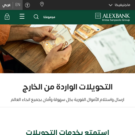
Skiplink
ماجنيفيكا
EN
عربي
ﻣﺟﻣوﻋﺗﻧﺎ
التحويلات الواردة من الخارج
ارسال واستلام الأموال الفورية بكل سهولة وأمان بجميع انحاء العالم
استمتع بخدمات التحويلات