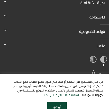
تجربة بنكية آمنة
الاستدامة
قواعد الخصوصية
عالمنا
A
A
A
من خلال الاستمرار في التصفح أو النقر على قبول جميع ملفات جمع البيانات
"كوكيز"، فإنك توافق على تخزين ملفات جمع البيانات للطرف الأول والغير على
جهازك لتسهيل تصفحك للموقع وتحليل استخدام الموقع والمساعدة في
جهودنا التسويقية.
(اتفاقية ملفات تعريف الارتباط)
.
أوافق