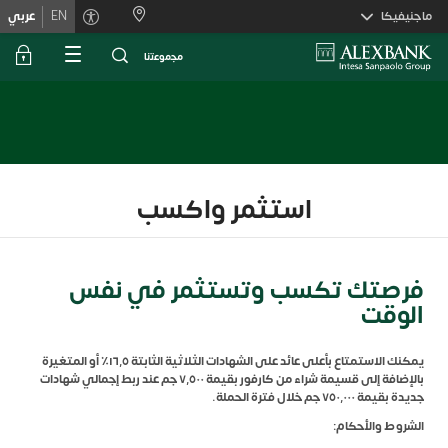
Skiplink
ماجنيفيكا
EN
عربي
ﻣﺟﻣوﻋﺗﻧﺎ
استثمر واكسب
فرصتك تكسب وتستثمر في نفس
الوقت
يمكنك الاستمتاع بأعلى عائد على الشهادات الثلاثية الثابتة ١٦٫٥٪ أو المتغيرة
بالإضافة إلى قسيمة شراء من كارفور بقيمة ٧٬٥٠٠ جم عند ربط إجمالي شهادات
جديدة بقيمة ٧٥٠٬٠٠٠ جم خلال فترة الحملة.
الشروط والأحكام: