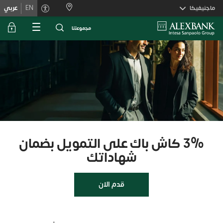
Skiplink
ماجنيفيكا
EN
عربي
ﻣﺟﻣوﻋﺗﻧﺎ
3% كاش باك على التمويل بضمان
شهاداتك
قدم الان